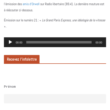
l’émission des
amis d’Orwell
sur Radio libertaire (89.4). La dernière mouture est
à réécouter ci-dessous.
Émission sur le numéro 21 :
«
Le Grand Paris Express, une idéologie de la vitesse
».
L
00:00
00:00
e
c
Recevez l’infolettre
t
e
u
r
Prénom
a
u
d