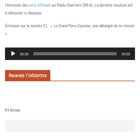
l’émission des
amis d’Orwell
sur Radio libertaire (89.4). La dernière mouture est
à réécouter ci-dessous.
Émission sur le numéro 21 :
«
Le Grand Paris Express, une idéologie de la vitesse
».
L
00:00
00:00
e
c
Recevez l’infolettre
t
e
u
r
Prénom
a
u
d