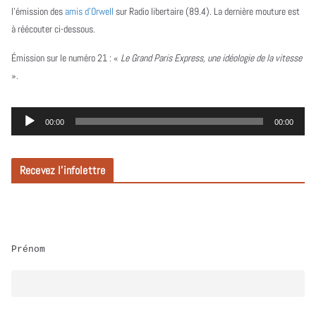
l’émission des
amis d’Orwell
sur Radio libertaire (89.4). La dernière mouture est
à réécouter ci-dessous.
Émission sur le numéro 21 :
«
Le Grand Paris Express, une idéologie de la vitesse
».
L
00:00
00:00
e
c
Recevez l’infolettre
t
e
u
r
Prénom
a
u
d