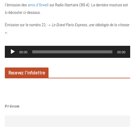
l’émission des
amis d’Orwell
sur Radio libertaire (89.4). La dernière mouture est
à réécouter ci-dessous.
Émission sur le numéro 21 :
«
Le Grand Paris Express, une idéologie de la vitesse
».
L
00:00
00:00
e
c
Recevez l’infolettre
t
e
u
r
Prénom
a
u
d