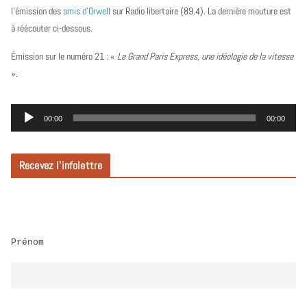
l’émission des
amis d’Orwell
sur Radio libertaire (89.4). La dernière mouture est
à réécouter ci-dessous.
Émission sur le numéro 21 :
«
Le Grand Paris Express, une idéologie de la vitesse
».
L
00:00
00:00
e
c
Recevez l’infolettre
t
e
u
r
Prénom
a
u
d