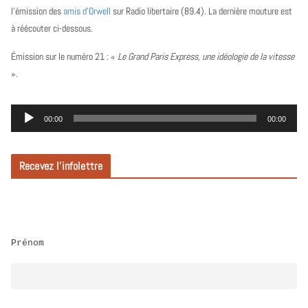
l’émission des
amis d’Orwell
sur Radio libertaire (89.4). La dernière mouture est
à réécouter ci-dessous.
Émission sur le numéro 21 :
«
Le Grand Paris Express, une idéologie de la vitesse
».
L
00:00
00:00
e
c
Recevez l’infolettre
t
e
u
r
Prénom
a
u
d