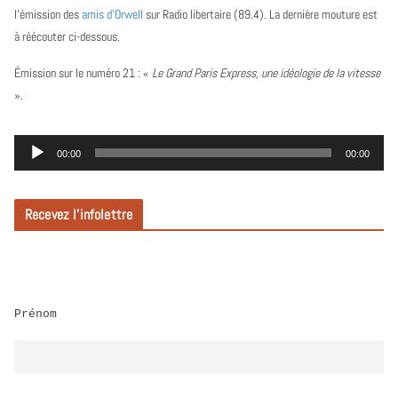
l’émission des
amis d’Orwell
sur Radio libertaire (89.4). La dernière mouture est
à réécouter ci-dessous.
Émission sur le numéro 21 :
«
Le Grand Paris Express, une idéologie de la vitesse
».
L
00:00
00:00
e
c
Recevez l’infolettre
t
e
u
r
Prénom
a
u
d