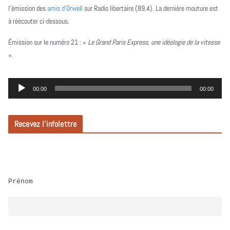
l’émission des
amis d’Orwell
sur Radio libertaire (89.4). La dernière mouture est
à réécouter ci-dessous.
Émission sur le numéro 21 :
«
Le Grand Paris Express, une idéologie de la vitesse
».
L
00:00
00:00
e
c
Recevez l’infolettre
t
e
u
r
Prénom
a
u
d