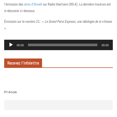
l’émission des
amis d’Orwell
sur Radio libertaire (89.4). La dernière mouture est
à réécouter ci-dessous.
Émission sur le numéro 21 :
«
Le Grand Paris Express, une idéologie de la vitesse
».
L
00:00
00:00
e
c
Recevez l’infolettre
t
e
u
r
Prénom
a
u
d