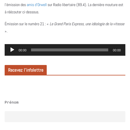
l’émission des
amis d’Orwell
sur Radio libertaire (89.4). La dernière mouture est
à réécouter ci-dessous.
Émission sur le numéro 21 :
«
Le Grand Paris Express, une idéologie de la vitesse
».
L
00:00
00:00
e
c
Recevez l’infolettre
t
e
u
r
Prénom
a
u
d