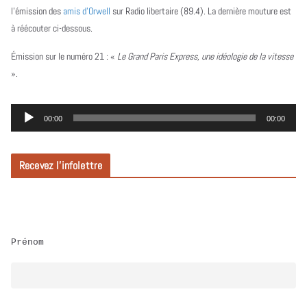
l’émission des
amis d’Orwell
sur Radio libertaire (89.4). La dernière mouture est
à réécouter ci-dessous.
Émission sur le numéro 21 :
«
Le Grand Paris Express, une idéologie de la vitesse
».
L
00:00
00:00
e
c
Recevez l’infolettre
t
e
u
r
Prénom
a
u
d