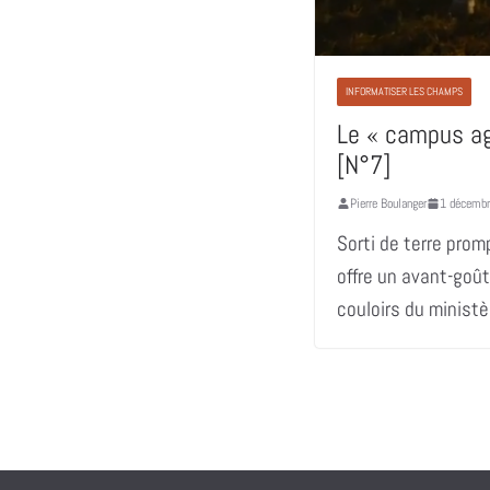
INFORMATISER LES CHAMPS
Le « campus agr
[N°7]
Pierre Boulanger
1 décemb
Sorti de terre pro
offre un avant-goût
couloirs du ministè