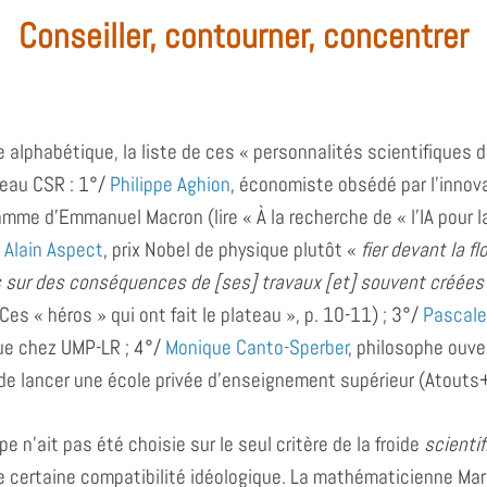
Conseiller, contourner, concentrer
e alphabétique, la liste de ces « personnalités scientifiques d
eau CSR : 1°/
Philippe Aghion
, économiste obsédé par l’innov
mme d’Emmanuel Macron (lire « À la recherche de « l’IA pour l
/
Alain Aspect
, prix Nobel de physique plutôt «
fier devant la f
 sur des conséquences de [ses]
travaux [et] souvent créées
 Ces « héros » qui ont fait le plateau », p. 10-11) ; 3°/
Pascale
ue chez UMP-LR ; 4°/
Monique Canto-Sperber
, philosophe ouve
s de lancer une école privée d’enseignement supérieur (Atouts+
pe n’ait pas été choisie sur le seul critère de la froide
scientif
 certaine compatibilité idéologique. La mathématicienne Mari