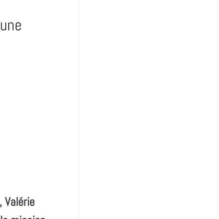
 une
 Valérie