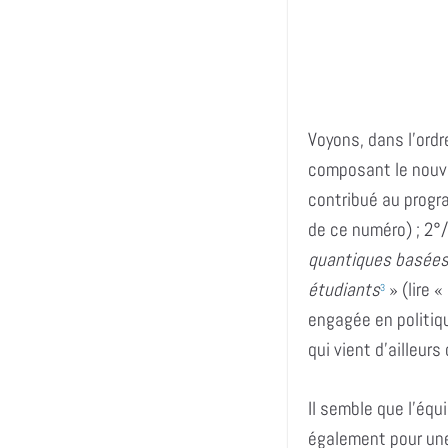
Voyons, dans l’ordr
composant le nouv
contribué au progra
de ce numéro) ; 2°
quantiques basées
étudiants
» (lire «
3
engagée en politiq
qui vient d’ailleur
Il semble que l’équi
également pour une