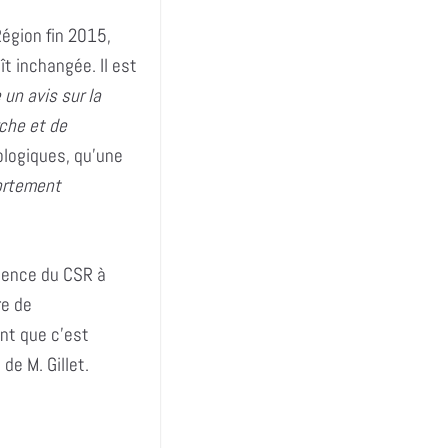
égion fin 2015,
ît inchangée. Il est
un avis sur la
rche et de
ologiques, qu’une
rtement
idence du CSR à
re de
nt que c’est
e M. Gillet.