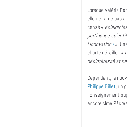
Lorsque Valérie Pé
elle ne tarde pas à
censé «
éclairer le
pertinence scienti
l’innovation
». Une
1
charte détaille : «
o
désintéressé et ne
Cependant, la nouv
Philippe Gillet
, un 
l’Enseignement sup
encore Mme Pécress