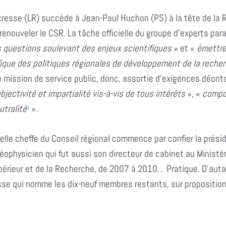
cresse (LR) succède à Jean-Paul Huchon (PS) à la tête de la R
 renouveler le CSR. La tâche officielle du groupe d’experts para
s
questions soulevant des enjeux scientifiques
» et «
émettre 
fique des politiques régionales de développement de la reche
 mission de service public, donc, assortie d’exigences déont
bjectivité et impartialité vis-à-vis de tous intérêts
», «
compo
utralité
».
2
elle cheffe du Conseil régional commence par confier la prés
géophysicien qui fut aussi son directeur de cabinet au Ministè
érieur et de la Recherche, de 2007 à 2010… Pratique. D’auta
e qui nomme les dix-neuf membres restants, sur proposition d