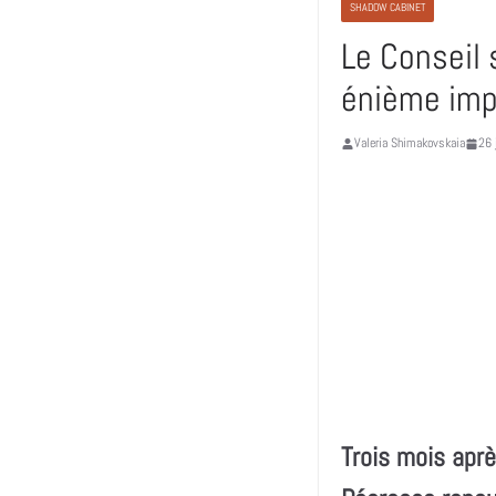
SHADOW CABINET
Le Conseil 
énième imp
Valeria Shimakovskaia
26 
Trois mois aprè