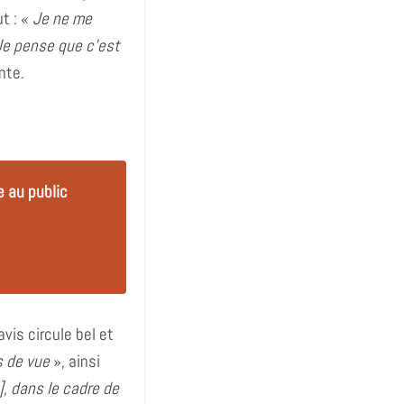
ut : «
Je ne me
Je pense que c’est
nte.
e au public
vis circule bel et
s de vue
», ainsi
], dans le cadre de