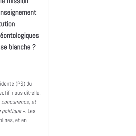
 la mission
d’enseignement
tution
déontologiques
use blanche ?
idente (PS) du
tif, nous dit-elle,
 concurrence, et
 politique
». Les
plines, et en