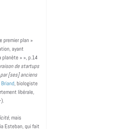
e premier plan »
ation, ayant
a planète » », p.14
loraison de startups
 par [ses] anciens
 Briand
, biologiste
rtement libérale,
).
icité
, mais
a Esteban, qui fait