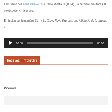
l’émission des
amis d’Orwell
sur Radio libertaire (89.4). La dernière mouture est
à réécouter ci-dessous.
Émission sur le numéro 21 :
«
Le Grand Paris Express, une idéologie de la vitesse
».
L
00:00
00:00
e
c
Recevez l’infolettre
t
e
u
r
Prénom
a
u
d