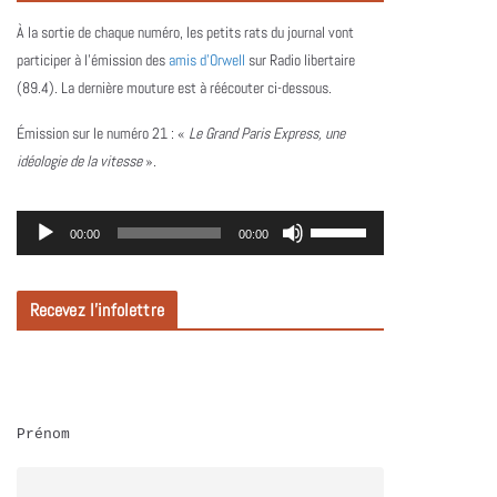
À la sortie de chaque numéro, les petits rats du journal vont
participer à l’émission des
amis d’Orwell
sur Radio libertaire
(89.4). La dernière mouture est à réécouter ci-dessous.
Émission sur le numéro 21 :
«
Le Grand Paris Express, une
idéologie de la vitesse
».
L
U
00:00
00:00
e
t
c
i
Recevez l’infolettre
t
l
e
i
u
s
r
e
Prénom
a
z
u
l