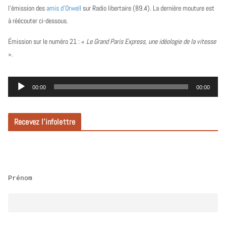
l’émission des
amis d’Orwell
sur Radio libertaire (89.4). La dernière mouture est
à réécouter ci-dessous.
Émission sur le numéro 21 :
«
Le Grand Paris Express, une idéologie de la vitesse
».
L
00:00
00:00
e
c
Recevez l’infolettre
t
e
u
r
Prénom
a
u
d