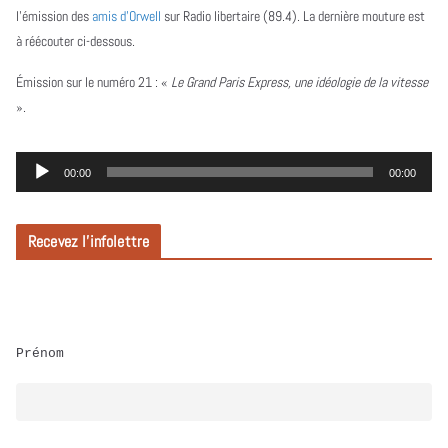
l’émission des
amis d’Orwell
sur Radio libertaire (89.4). La dernière mouture est
à réécouter ci-dessous.
Émission sur le numéro 21 :
«
Le Grand Paris Express, une idéologie de la vitesse
».
L
00:00
00:00
e
c
Recevez l’infolettre
t
e
u
r
Prénom
a
u
d