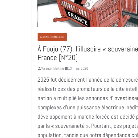
COLONIE NUMÉRIQUE
À Fouju (77), l’illusoire « souverai
France [N°20]
Valentin Martinie
13 mars 2026
2025 fut décidément l’année de la démesure 
réalisatrices des promoteurs de la dite intell
nation a multiplié les annonces d’investiss
complexes d’une puissance électrique inédit
développement à marche forcée est décidé par
par la « souveraineté ». Pourtant, ces projet
population, tandis que notre dépendance col