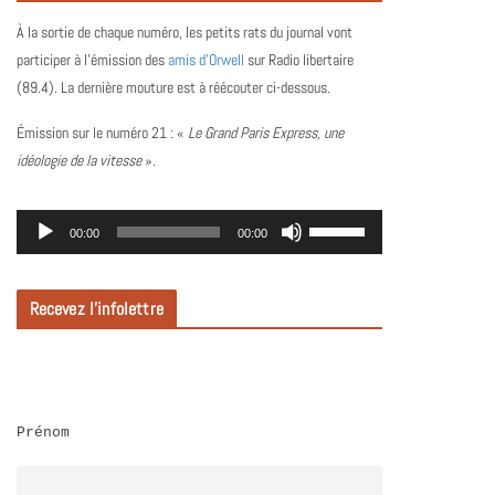
À la sortie de chaque numéro, les petits rats du journal vont
participer à l’émission des
amis d’Orwell
sur Radio libertaire
(89.4). La dernière mouture est à réécouter ci-dessous.
Émission sur le numéro 21 :
«
Le Grand Paris Express, une
idéologie de la vitesse
».
L
U
00:00
00:00
e
t
c
i
Recevez l’infolettre
t
l
e
i
u
s
r
e
Prénom
a
z
u
l