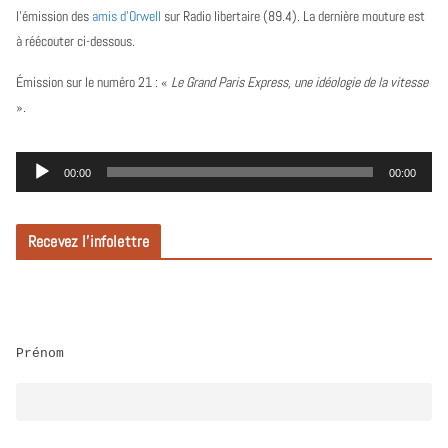
l’émission des
amis d’Orwell
sur Radio libertaire (89.4). La dernière mouture est
à réécouter ci-dessous.
Émission sur le numéro 21 :
«
Le Grand Paris Express, une idéologie de la vitesse
».
L
00:00
00:00
e
c
Recevez l’infolettre
t
e
u
r
Prénom
a
u
d