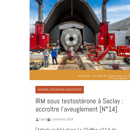
IMAGERIE À RÉSONANCE MONSTRUEUSE
IRM sous testostérone à Saclay :
accroître l’aveuglement [N°14]
Ziak.K
1 novembre 2024
[Article publié dans Le Chiffon n°14 de