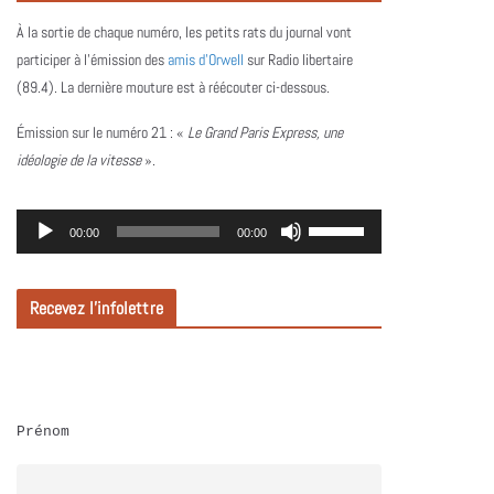
À la sortie de chaque numéro, les petits rats du journal vont
participer à l’émission des
amis d’Orwell
sur Radio libertaire
(89.4). La dernière mouture est à réécouter ci-dessous.
Émission sur le numéro 21 :
«
Le Grand Paris Express, une
idéologie de la vitesse
».
L
U
00:00
00:00
e
t
c
i
Recevez l’infolettre
t
l
e
i
u
s
r
e
Prénom
a
z
u
l