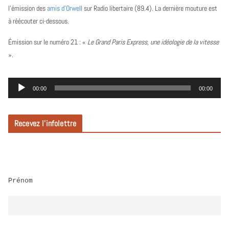
l’émission des
amis d’Orwell
sur Radio libertaire (89.4). La dernière mouture est
à réécouter ci-dessous.
Émission sur le numéro 21 :
«
Le Grand Paris Express, une idéologie de la vitesse
».
L
00:00
00:00
e
c
Recevez l’infolettre
t
e
u
r
Prénom
a
u
d