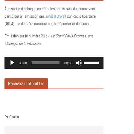
À la sortie de chaque numéro, les petits rats du journal vont
participer à l’émission des
amis d’Orwell
sur Radio libertaire
(89.4). La dernière mouture est à réécouter ci-dessous.
Émission sur le numéro 21 :
«
Le Grand Paris Express, une
idéologie de la vitesse
».
L
U
00:00
00:00
e
t
c
i
Recevez l’infolettre
t
l
e
i
u
s
r
e
Prénom
a
z
u
l