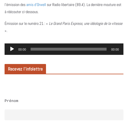
l’émission des
amis d’Orwell
sur Radio libertaire (89.4). La dernière mouture est
à réécouter ci-dessous.
Émission sur le numéro 21 :
«
Le Grand Paris Express, une idéologie de la vitesse
».
L
00:00
00:00
e
c
Recevez l’infolettre
t
e
u
r
Prénom
a
u
d