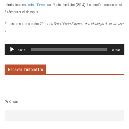
l’émission des
amis d’Orwell
sur Radio libertaire (89.4). La dernière mouture est
à réécouter ci-dessous.
Émission sur le numéro 21 :
«
Le Grand Paris Express, une idéologie de la vitesse
».
L
00:00
00:00
e
c
Recevez l’infolettre
t
e
u
r
Prénom
a
u
d