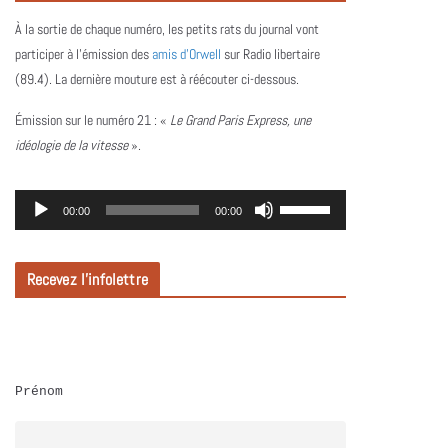
À la sortie de chaque numéro, les petits rats du journal vont
participer à l’émission des
amis d’Orwell
sur Radio libertaire
(89.4). La dernière mouture est à réécouter ci-dessous.
Émission sur le numéro 21 :
«
Le Grand Paris Express, une
idéologie de la vitesse
».
L
U
00:00
00:00
e
t
c
i
Recevez l’infolettre
t
l
e
i
u
s
r
e
Prénom
a
z
u
l