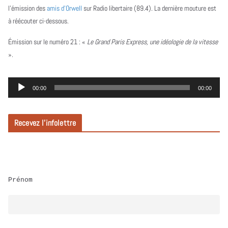
l’émission des
amis d’Orwell
sur Radio libertaire (89.4). La dernière mouture est
à réécouter ci-dessous.
Émission sur le numéro 21 :
«
Le Grand Paris Express, une idéologie de la vitesse
».
L
00:00
00:00
e
c
Recevez l’infolettre
t
e
u
r
Prénom
a
u
d