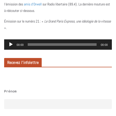
l’émission des
amis d’Orwell
sur Radio libertaire (89.4). La dernière mouture est
à réécouter ci-dessous.
Émission sur le numéro 21 :
«
Le Grand Paris Express, une idéologie de la vitesse
».
L
00:00
00:00
e
c
Recevez l’infolettre
t
e
u
r
Prénom
a
u
d