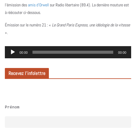
l’émission des
amis d’Orwell
sur Radio libertaire (89.4). La dernière mouture est
à réécouter ci-dessous.
Émission sur le numéro 21 :
«
Le Grand Paris Express, une idéologie de la vitesse
».
L
00:00
00:00
e
c
Recevez l’infolettre
t
e
u
r
Prénom
a
u
d