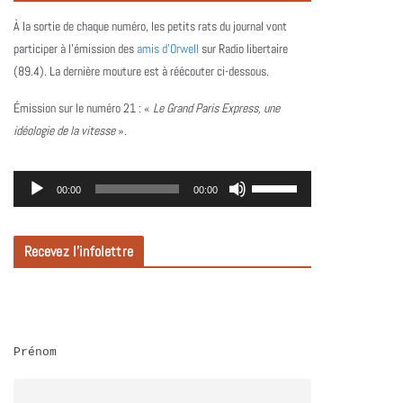
À la sortie de chaque numéro, les petits rats du journal vont
participer à l’émission des
amis d’Orwell
sur Radio libertaire
(89.4). La dernière mouture est à réécouter ci-dessous.
Émission sur le numéro 21 :
«
Le Grand Paris Express, une
idéologie de la vitesse
».
L
U
00:00
00:00
e
t
c
i
Recevez l’infolettre
t
l
e
i
u
s
r
e
Prénom
a
z
u
l