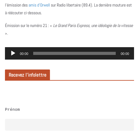
l’émission des
amis d’Orwell
sur Radio libertaire (89.4). La dernière mouture est
à réécouter ci-dessous.
Émission sur le numéro 21 :
«
Le Grand Paris Express, une idéologie de la vitesse
».
L
00:00
00:00
e
c
Recevez l’infolettre
t
e
u
r
Prénom
a
u
d