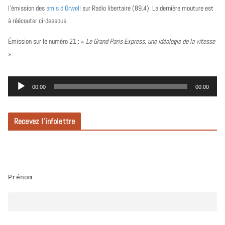
l’émission des
amis d’Orwell
sur Radio libertaire (89.4). La dernière mouture est
à réécouter ci-dessous.
Émission sur le numéro 21 :
«
Le Grand Paris Express, une idéologie de la vitesse
».
L
00:00
00:00
e
c
Recevez l’infolettre
t
e
u
r
Prénom
a
u
d