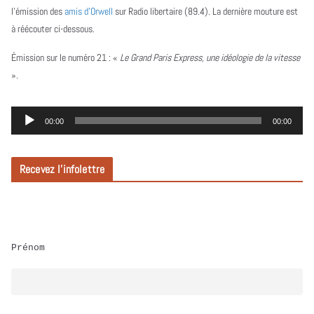
l’émission des
amis d’Orwell
sur Radio libertaire (89.4). La dernière mouture est
à réécouter ci-dessous.
Émission sur le numéro 21 :
«
Le Grand Paris Express, une idéologie de la vitesse
».
L
00:00
00:00
e
c
Recevez l’infolettre
t
e
u
r
Prénom
a
u
d