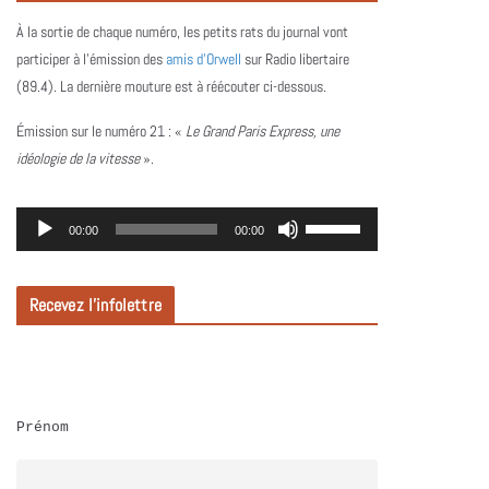
À la sortie de chaque numéro, les petits rats du journal vont
participer à l’émission des
amis d’Orwell
sur Radio libertaire
(89.4). La dernière mouture est à réécouter ci-dessous.
Émission sur le numéro 21 :
«
Le Grand Paris Express, une
idéologie de la vitesse
».
L
U
00:00
00:00
e
t
c
i
Recevez l’infolettre
t
l
e
i
u
s
r
e
Prénom
a
z
u
l