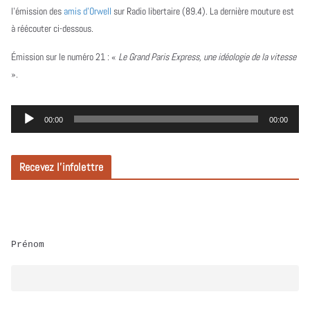
l’émission des
amis d’Orwell
sur Radio libertaire (89.4). La dernière mouture est
à réécouter ci-dessous.
Émission sur le numéro 21 :
«
Le Grand Paris Express, une idéologie de la vitesse
».
L
00:00
00:00
e
c
Recevez l’infolettre
t
e
u
r
Prénom
a
u
d