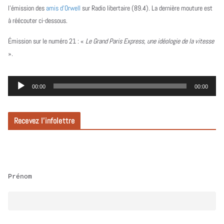
l’émission des
amis d’Orwell
sur Radio libertaire (89.4). La dernière mouture est
à réécouter ci-dessous.
Émission sur le numéro 21 :
«
Le Grand Paris Express, une idéologie de la vitesse
».
L
00:00
00:00
e
c
Recevez l’infolettre
t
e
u
r
Prénom
a
u
d