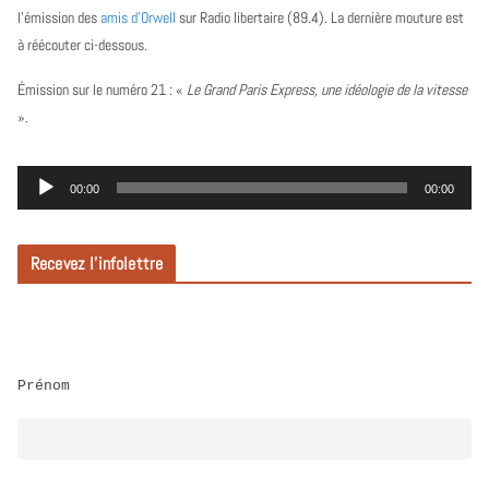
l’émission des
amis d’Orwell
sur Radio libertaire (89.4). La dernière mouture est
à réécouter ci-dessous.
Émission sur le numéro 21 :
«
Le Grand Paris Express, une idéologie de la vitesse
».
L
00:00
00:00
e
c
Recevez l’infolettre
t
e
u
r
Prénom
a
u
d