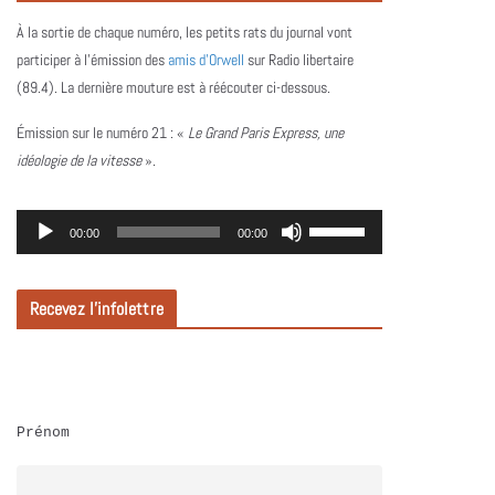
À la sortie de chaque numéro, les petits rats du journal vont
participer à l’émission des
amis d’Orwell
sur Radio libertaire
(89.4). La dernière mouture est à réécouter ci-dessous.
Émission sur le numéro 21 :
«
Le Grand Paris Express, une
idéologie de la vitesse
».
L
U
00:00
00:00
e
t
c
i
Recevez l’infolettre
t
l
e
i
u
s
r
e
Prénom
a
z
u
l