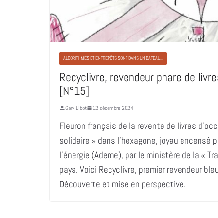
ALGORITHMES ET ENTREPÔTS SONT DANS UN BATEAU...
Recyclivre, revendeur phare de livr
[N°15]
Gary Libot
12 décembre 2024
Fleuron français de la revente de livres d’oc
solidaire » dans l’hexagone, joyau encensé p
l’énergie (Ademe), par le ministère de la « Tr
pays. Voici Recyclivre, premier revendeur bl
Découverte et mise en perspective.