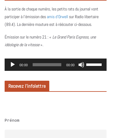
À la sortie de chaque numéro, les petits rats du journal vont
participer à l’émission des
amis d’Orwell
sur Radio libertaire
(89.4). La dernière mouture est à réécouter ci-dessous.
Émission sur le numéro 21 :
«
Le Grand Paris Express, une
idéologie de la vitesse
».
L
U
00:00
00:00
e
t
c
i
Recevez l’infolettre
t
l
e
i
u
s
r
e
Prénom
a
z
u
l