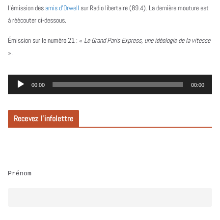
l’émission des
amis d’Orwell
sur Radio libertaire (89.4). La dernière mouture est
à réécouter ci-dessous.
Émission sur le numéro 21 :
«
Le Grand Paris Express, une idéologie de la vitesse
».
L
00:00
00:00
e
c
Recevez l’infolettre
t
e
u
r
Prénom
a
u
d