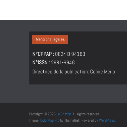
Mentions légales
N°CPPAP :
0624 D 94183
N°ISSN :
2681-6946
Directrice de la publication: Coline Merlo
Copyright © 2026
Le Chiffon
. All rights reserved.
Theme:
ColorMag Pro
by ThemeGrill. Powered by
WordPress
.